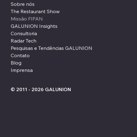
Sobre nós
The Restaurant Show
Missão FIPAN
GALUNION Insights
Consultoria
Radar Tech
Pesquisas e Tendências GALUNION
Contato
Blog
Imprensa
© 2011 - 2026 GALUNION
Políticas de privacidade
contato@galunion.com.br
Tel: 11
2729-4838
Rua Meruípe, 20 - Vila Mariana, São Paulo -
SP, 04012-020