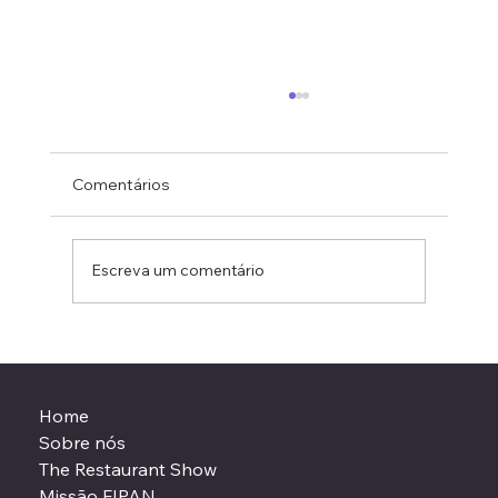
Comentários
Escreva um comentário
Netweaving no Foodservice: conexões
estratégicas que impulsionam decisões
em 2026
Home
Sobre nós
The Restaurant Show
Missão FIPAN