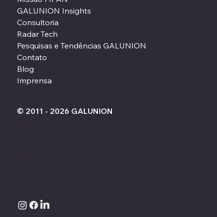
GALUNION Insights
Consultoria
Radar Tech
Pesquisas e Tendências GALUNION
Contato
Blog
Imprensa
© 2011 - 2026 GALUNION
Políticas de privacidade
contato@galunion.com.br
Tel: 11
2729-4838
Rua Meruípe, 20 - Vila Mariana, São Paulo -
SP, 04012-020